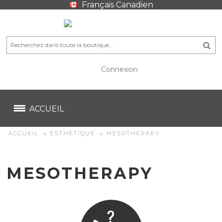
Français Canadien
Connexion
CA$
CA$
ACCUEIL
ACCUEIL
ESTHÉTIQUE
MESOTHERAPY
MESOTHERAPY