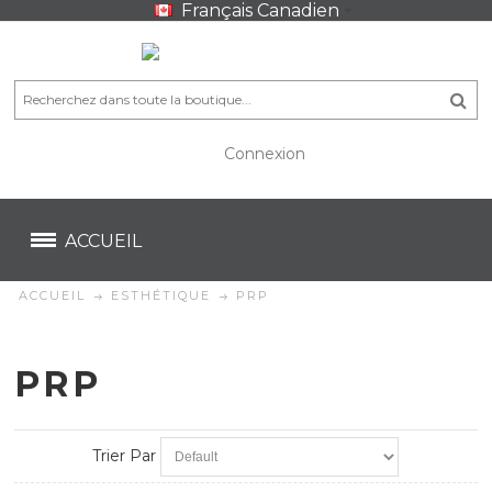
Français Canadien
Connexion
CA$
CA$
ACCUEIL
ACCUEIL
ESTHÉTIQUE
PRP
PRP
Trier Par