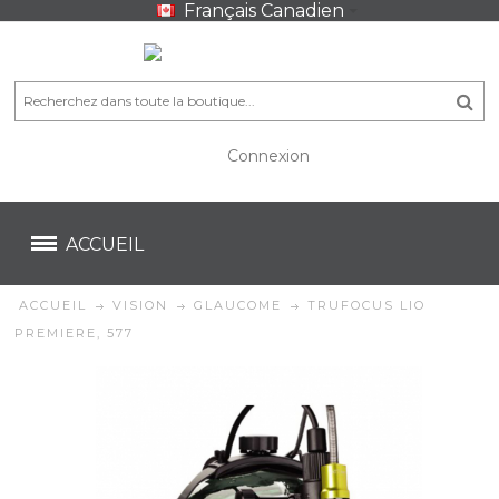
Français Canadien
Connexion
CA$
CA$
ACCUEIL
ACCUEIL
VISION
GLAUCOME
TRUFOCUS LIO
PREMIERE, 577