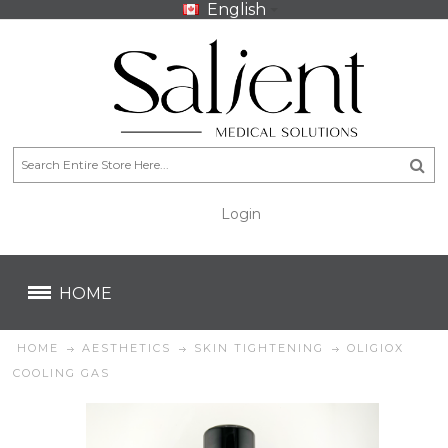
English
Login
CA$
CA$
HOME
HOME
AESTHETICS
SKIN TIGHTENING
OLIGIOX
COOLING GAS